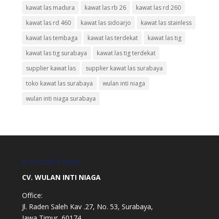
kawat las madura
kawat las rb 26
kawat las rd 260
kawat las rd 460
kawat las sidoarjo
kawat las stainless
kawat las tembaga
kawat las terdekat
kawat las tig
kawat las tig surabaya
kawat las tig terdekat
supplier kawat las
supplier kawat las surabaya
toko kawat las surabaya
wulan inti niaga
wulan inti niaga surabaya
Kontak Kami
CV. WULAN INTI NIAGA
Office:
Jl. Raden Saleh Kav .27, No. 53, Surabaya,
Jawa Timur, 60174