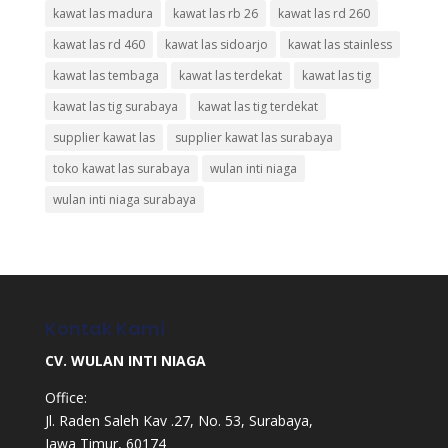
kawat las madura
kawat las rb 26
kawat las rd 260
kawat las rd 460
kawat las sidoarjo
kawat las stainless
kawat las tembaga
kawat las terdekat
kawat las tig
kawat las tig surabaya
kawat las tig terdekat
supplier kawat las
supplier kawat las surabaya
toko kawat las surabaya
wulan inti niaga
wulan inti niaga surabaya
Kontak Kami
CV. WULAN INTI NIAGA
Office:
Jl. Raden Saleh Kav .27, No. 53, Surabaya,
Jawa Timur, 60174