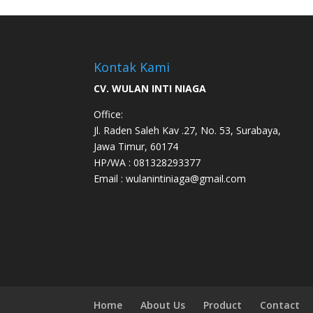
Kontak Kami
CV. WULAN INTI NIAGA
Office:
Jl. Raden Saleh Kav .27, No. 53, Surabaya,
Jawa Timur, 60174
HP/WA : 081328293377
Email : wulanintiniaga@gmail.com
Home
About Us
Product
Contact