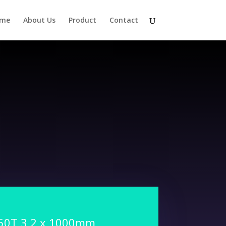
me
About Us
Product
Contact
S50T 3,2 x 1000mm